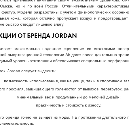
Jordan привлекают внимание своим эксклюзивным дизайном. О
 Омске, но и по всей России. Отличительными характеристикам
 фактур. Модели разработаны с учетом физиологических особенно
льная кожа, которая отлично пропускает воздух и предотвращае
кже быстро отводит лишнюю влагу.
ЦИИ ОТ БРЕНДА JORDAN
чивает максимально надежное сцепление со скользкими пове
ой амортизационной технологии Air даже после длительных трениро
ходимый уровень вентиляции обеспечивают специальные перфораци
ок Jordan следует выделить:
возможность использования, как на улице, так и в спортивном за
ого профиля, защищающего голеностоп от вывихов, перегрузок, ра
минимальный вес и продуманный до мелочей дизайн;
практичность и стойкость к износу.
го бренда точно не выйдет из моды. На протяжении длительного
ривлекательность.