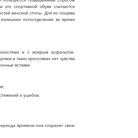
ни пользуются повышенным спросом
и это спортивной обуви считаются
стей женской стопы. Для их пошива
т излишнее потоотделение во время
рхностями и с мокрым асфальтом.
вок в таких кроссовках нет чувства
онные вставки.
ле;
стяжений и ушибов;
 периода времени она сохранит свою