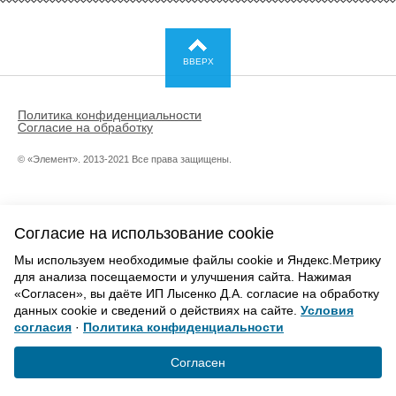
ОМСКЕ
Повышенный уровень комфорта - то, что отличает дорогую
ВВЕРХ
обувь. Она почти не чувствуется на ноге. Известный бренд
Jordan выпускает не только взрослую, но и детскую обувь.
Стильные детские кроссовки Jordan получили свое название
Политика конфиденциальности
благодаря баскетболисту Майклу Джордану в далеком 1984
Согласие на обработку
году, разработчик бренда - компания Nike. Сегодня
высококачественную обувь этого брэнда можно купить в
© «Элемент». 2013-2021 Все права защищены.
Омске.
ПРЕИМУЩЕСТВА ОБУВИ JORDAN ДЛЯ
ДЕТЕЙ
Согласие на использование cookie
Мы используем необходимые файлы cookie и Яндекс.Метрику
Спортстиль - то, что по душе ребенку, увлеченному спортом,
для анализа посещаемости и улучшения сайта. Нажимая
в любом возрасте. Заботливые родители знают - детской
«Согласен», вы даёте ИП Лысенко Д.А. согласие на обработку
стопе необходимы удобные ботинки. Школьники более
данных cookie и сведений о действиях на сайте.
Условия
подвижны, их стопа формируется. Высококачественный
согласия
·
Политика конфиденциальности
материал и амортизация кроссовок Jordan создают ногам
Согласен
повышенный комфорт во время занятий спортом.
Фирменные кроссы отлично поддерживают ноги, и ребенок