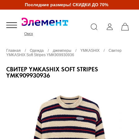
Последние размеры! СКИДКИ ДО 70%
Омск
Главная
/
Одежда
/
джемперы
/
YMKASHIX
/
Свитер
YMKASHIX Soft Stripes YMK909930936
СВИТЕР YMKASHIX SOFT STRIPES
YMK909930936