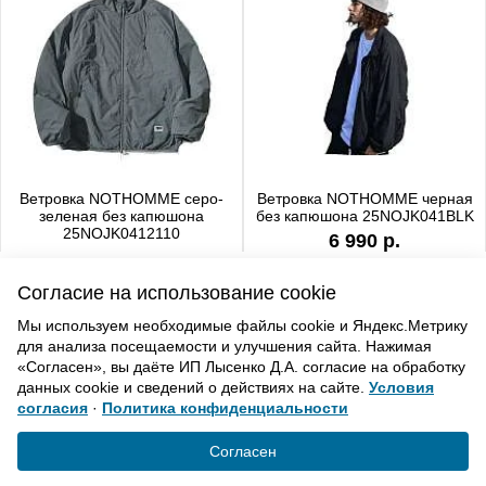
Ветровка NOTHOMME серо-
Ветровка NOTHOMME черная
зеленая без капюшона
без капюшона 25NOJK041BLK
25NOJK0412110
6 990 р.
6 990 р.
Согласие на использование cookie
Мы используем необходимые файлы cookie и Яндекс.Метрику
для анализа посещаемости и улучшения сайта. Нажимая
ВВЕРХ
«Согласен», вы даёте ИП Лысенко Д.А. согласие на обработку
данных cookie и сведений о действиях на сайте.
Условия
согласия
·
Политика конфиденциальности
Политика конфиденциальности
Согласие на обработку
Согласен
© «Элемент». 2013-2021 Все права защищены.