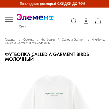
Последние размеры! СКИДКИ ДО 70%
Омск
Главная
/
Одежда
/
футболки
/
Called a Garment
/
Футболка
Called a Garment Birds молочный
ФУТБОЛКА CALLED A GARMENT BIRDS
МОЛОЧНЫЙ