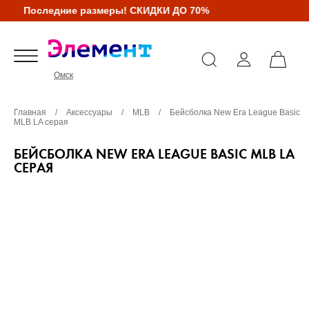
Последние размеры! СКИДКИ ДО 70%
Омск
Главная
/
Аксессуары
/
MLB
/
Бейсболка New Era League Basic
MLB LA серая
БЕЙСБОЛКА NEW ERA LEAGUE BASIC MLB LA
СЕРАЯ