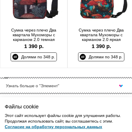
Сумка через плечо Два
Сумка через плечо Два
квартала Мухоморы с
квартала Мухоморы с
карманом 2.0 темная
карманом 2.0 яркая
1 390 р.
1 390 р.
Долями по 348 р.
Долями по 348 р.
Узнать больше о "Элемент"
КУПИТЬ СУМКИ И РЮКЗАКИ В ОМСКЕ
Смартфон, кошелек с наличными деньгами и банковскими
Файлы cookie
картами, наушники – минимальный набор необходимых
ВВЕРХ
Этот сайт использует файлы cookie для улучшения работы.
предметов, которые чаще всего берут с собой. Чтобы их
Продолжая использовать сайт, вы соглашаетесь с этим.
было удобно носить, нужна сумка с несколькими отсеками.
Согласие на обработку персональных данных
Если вы планируете переносить планшет или ноутбук, папку
Политика конфиденциальности