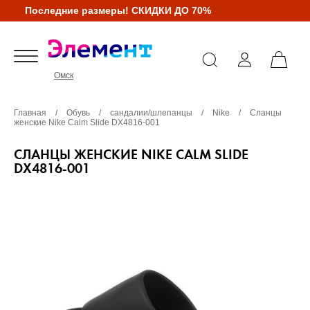
Последние размеры! СКИДКИ ДО 70%
Омск
Главная
/
Обувь
/
сандалии/шлепанцы
/
Nike
/
Сланцы
женские Nike Calm Slide DX4816-001
СЛАНЦЫ ЖЕНСКИЕ NIKE CALM SLIDE
DX4816-001