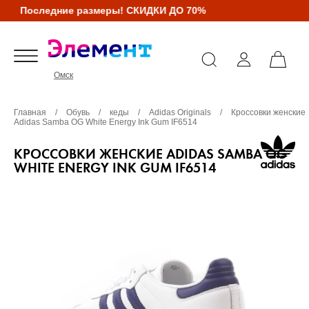
Последние размеры! СКИДКИ ДО 70%
Омск
Главная
/
Обувь
/
кеды
/
Adidas Originals
/
Кроссовки женские
Adidas Samba OG White Energy Ink Gum IF6514
КРОССОВКИ ЖЕНСКИЕ ADIDAS SAMBA OG
WHITE ENERGY INK GUM IF6514