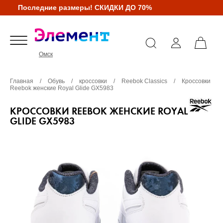
Последние размеры! СКИДКИ ДО 70%
Омск
Главная
/
Обувь
/
кроссовки
/
Reebok Classics
/
Кроссовки
Reebok женские Royal Glide GX5983
КРОССОВКИ REEBOK ЖЕНСКИЕ ROYAL
GLIDE GX5983