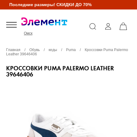
Последние размеры! СКИДКИ ДО 70%
Омск
Главная
/
Обувь
/
кеды
/
Puma
/
Кроссовки Puma Palermo
Leather 39646406
КРОССОВКИ PUMA PALERMO LEATHER
39646406