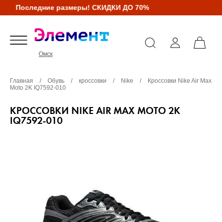
Последние размеры! СКИДКИ ДО 70%
Омск
Главная
/
Обувь
/
кроссовки
/
Nike
/
Кроссовки Nike Air Max
Moto 2K IQ7592-010
КРОССОВКИ NIKE AIR MAX MOTO 2K
IQ7592-010