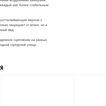
ойными воздушными камерами
я каждый шаг более стабильным
доотталкивающим верхом с
лько защищает от влаги, но и
чный вид.
надежное сцепление на разных
одной городской улице.
Я