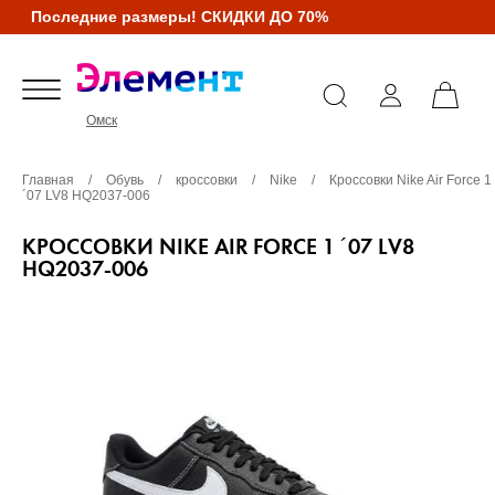
Последние размеры! СКИДКИ ДО 70%
Омск
Главная
/
Обувь
/
кроссовки
/
Nike
/
Кроссовки Nike Air Force 1
´07 LV8 HQ2037-006
КРОССОВКИ NIKE AIR FORCE 1 ´07 LV8
HQ2037-006