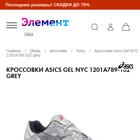
Последние размеры! СКИДКИ ДО 70%
Омск
Главная
/
Обувь
/
кроссовки
/
Asics
/
Кроссовки Asics Gel NYC
1201A789-102 grey
КРОССОВКИ ASICS GEL NYC 1201A789-102
GREY