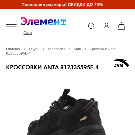
Последние размеры! СКИДКИ ДО 70%
Омск
Главная
/
Обувь
/
кроссовки
/
Anta
/
Кроссовки Anta
812335595E-4
КРОССОВКИ ANTA 812335595E-4