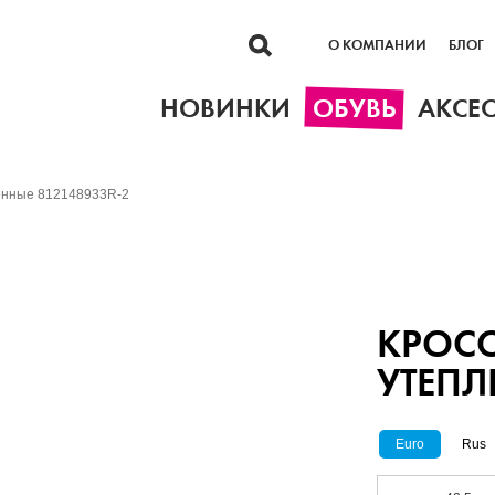
О КОМПАНИИ
БЛОГ
НОВИНКИ
ОБУВЬ
АКСЕ
ленные 812148933R-2
КРОС
УТЕПЛ
Euro
Rus