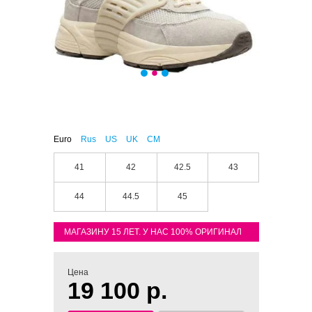
Euro
Rus
US
UK
CM
41
42
42.5
43
44
44.5
45
МАГАЗИНУ 15 ЛЕТ. У НАС 100% ОРИГИНАЛ
Цена
19 100 р.