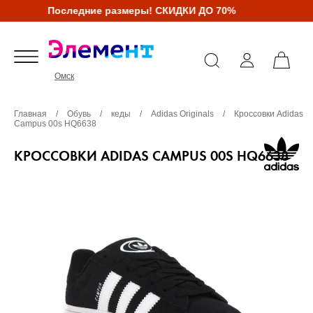
Последние размеры! СКИДКИ ДО 70%
Омск
Главная
/
Обувь
/
кеды
/
Adidas Originals
/
Кроссовки Adidas
Campus 00s HQ6638
КРОССОВКИ ADIDAS CAMPUS 00S HQ6638