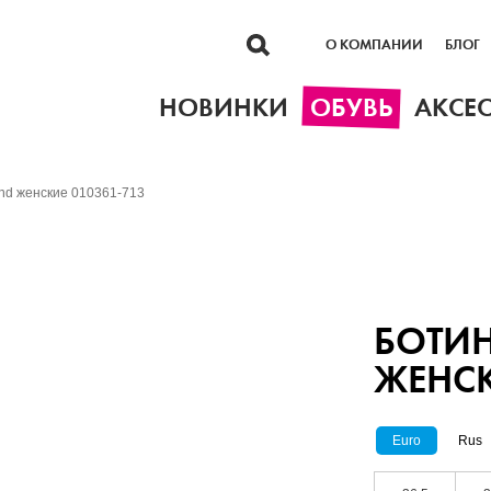
О КОМПАНИИ
БЛОГ
НОВИНКИ
ОБУВЬ
АКСЕ
and женские 010361-713
БОТИН
ЖЕНСК
Euro
Rus