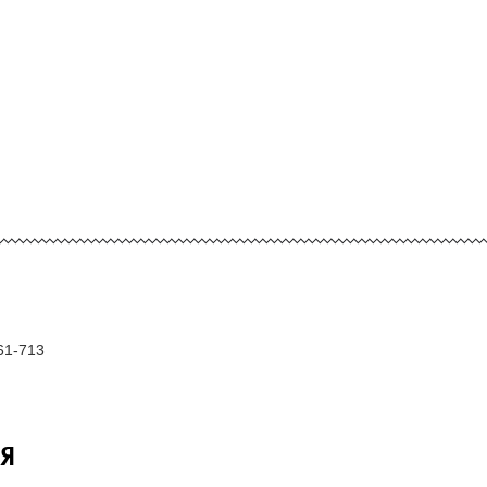
61-713
Я