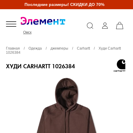
Последние размеры! СКИДКИ ДО 70%
Омск
Главная
/
Одежда
/
джемперы
/
Carhartt
/
Худи Carhartt
1026384
ХУДИ CARHARTT 1026384