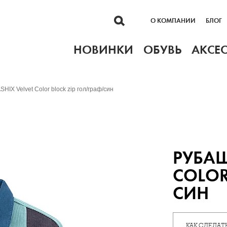
О КОМПАНИИ
БЛОГ
НОВИНКИ
ОБУВЬ
АКСЕ
IX Velvet Color block zip гол/граф/син
РУБАШ
COLOR
СИН
КАК СДЕЛАТЬ