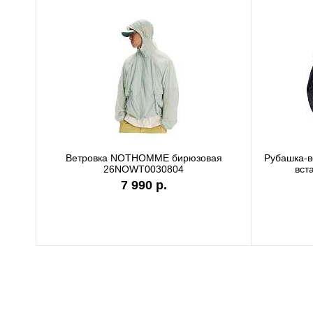
Ветровка NOTHOMME бирюзовая
Рубашка-
26NOWT0030804
вст
7 990 р.