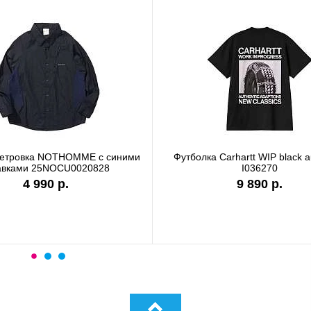
ветровка NOTHOMME с синими
Футболка Carhartt WIP black a
авками 25NOCU0020828
I036270
4 990 р.
9 890 р.