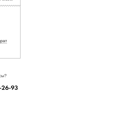
врат
сы?
-26-93