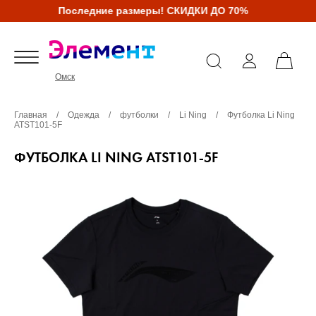
Последние размеры! СКИДКИ ДО 70%
Омск
Главная
/
Одежда
/
футболки
/
Li Ning
/
Футболка Li Ning
ATST101-5F
ФУТБОЛКА LI NING ATST101-5F