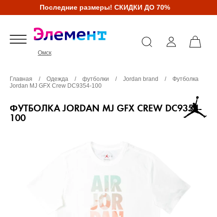
Последние размеры! СКИДКИ ДО 70%
Омск
Главная
/
Одежда
/
футболки
/
Jordan brand
/
Футболка
Jordan MJ GFX Crew DC9354-100
ФУТБОЛКА JORDAN MJ GFX CREW DC9354-
100