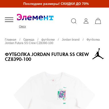
Последние размеры! СКИДКИ ДО 70%
Омск
Главная
/
Одежда
/
футболки
/
Jordan brand
/
Футболка
Jordan Futura SS Crew CZ8390-100
ФУТБОЛКА JORDAN FUTURA SS CREW
CZ8390-100