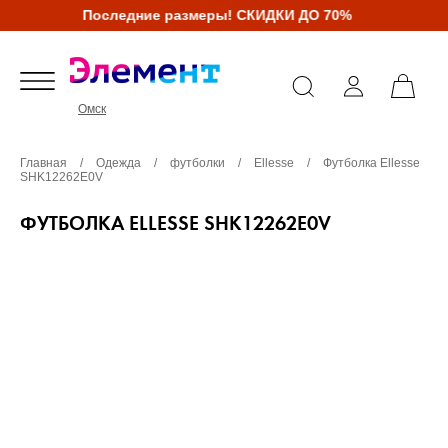
Последние размеры! СКИДКИ ДО 70%
Омск
Главная
/
Одежда
/
футболки
/
Ellesse
/
Футболка Ellesse
SHK12262E0V
ФУТБОЛКА ELLESSE SHK12262E0V