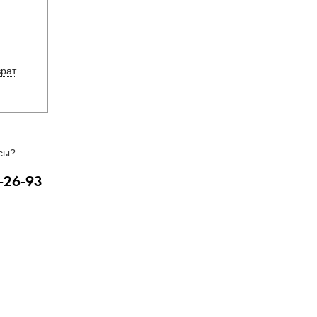
врат
сы?
-26-93