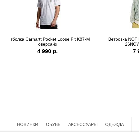
Футболка Carhartt WIP black authentic
Фут
I036270
9 890 р.
НОВИНКИ
ОБУВЬ
АКСЕССУАРЫ
ОДЕЖДА