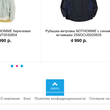
болка Carhartt WIP white I036244
Футболка Carhartt WIP g
I036185
7 990 р.
9 890 р.
ВВЕРХ
О компании
Блог
Политика конфиденциальности
Согласие на