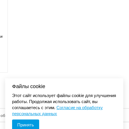
arment dyed
Футболка Carhar
I0
7 
Файлы cookie
Этот сайт использует файлы cookie для улучшения
работы. Продолжая использовать сайт, вы
соглашаетесь с этим.
Согласие на обработку
персональных данных
 обработку
© «Элемент». 2013-2026 Все права защищены.
Принять