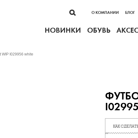
О КОМПАНИИ
БЛОГ
НОВИНКИ
ОБУВЬ
АКСЕ
t WIP I029956 white
ФУТБО
I0299
КАК СДЕЛАТЬ