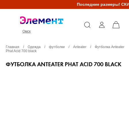
Последние размеры! СК
Омск
Главная
/
Одежда
/
футболки
/
Anteater
/
Футболка Anteater
Phat Acid 700 black
ФУТБОЛКА ANTEATER PHAT ACID 700 BLACK