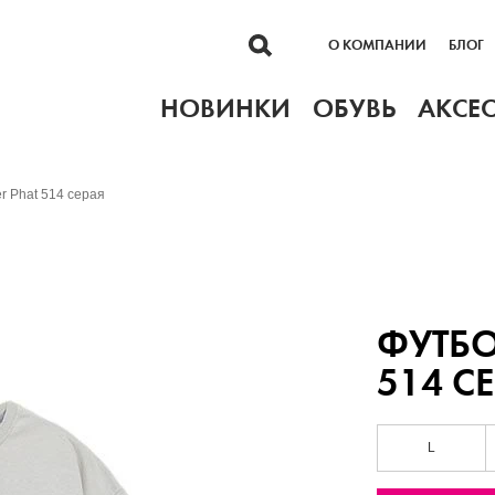
О КОМПАНИИ
БЛОГ
НОВИНКИ
ОБУВЬ
АКСЕ
r Phat 514 серая
ФУТБО
514 С
L