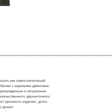
носить как самостоятельный
тболки с широкими джинсами,
принужденные и актуальные
кокачественного двухниточного
ет прочность изделия, долго
о дышит.