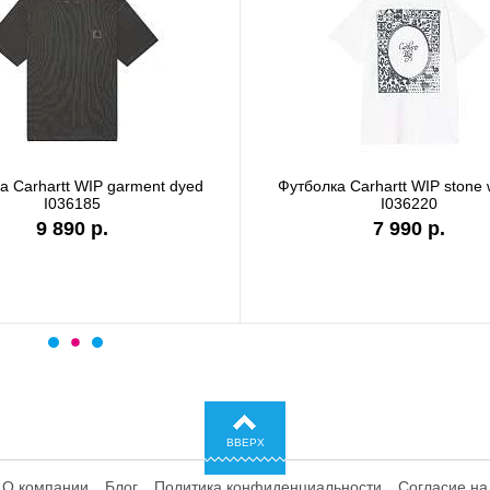
а Carhartt WIP garment dyed
Футболка Carhartt WIP stone
I036185
I036220
9 890 р.
7 990 р.
ВВЕРХ
О компании
Блог
Политика конфиденциальности
Согласие на