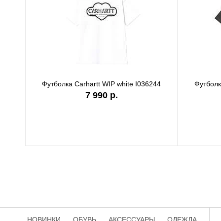
Футболка Carhartt WIP white I036244
Футболк
7 990 р.
НОВИНКИ
ОБУВЬ
АКСЕССУАРЫ
ОДЕЖДА