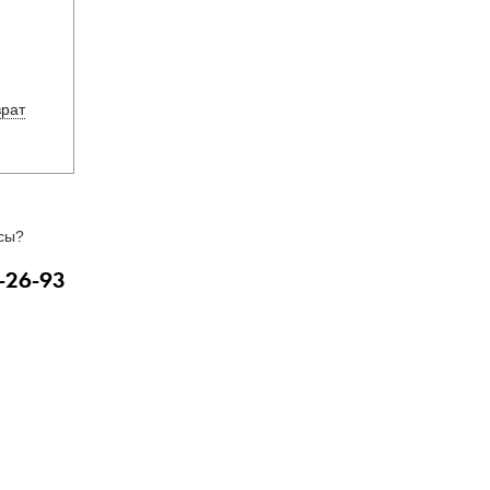
врат
сы?
-26-93