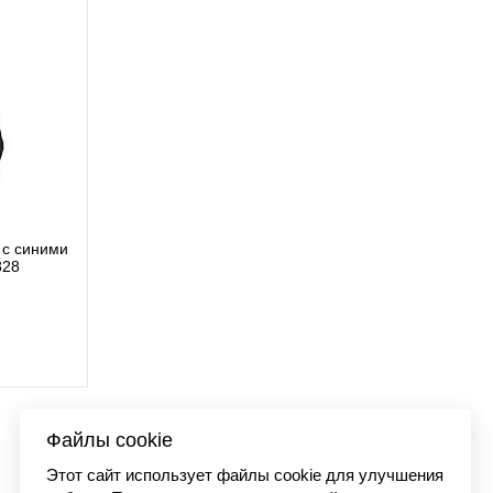
с синими
Футболка Carhartt WIP
828
I03627
9 890 
Файлы cookie
Этот сайт использует файлы cookie для улучшения