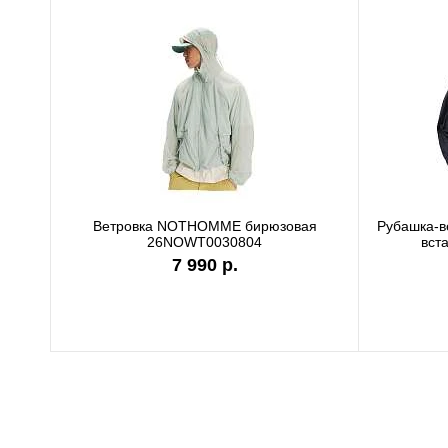
Футболка Carhartt WIP white I036244
Фут
7 990 р.