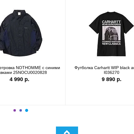
болка Carhartt WIP garment dyed
Футболка Carhartt WIP s
I036185
I036220
9 890 р.
7 990 р.