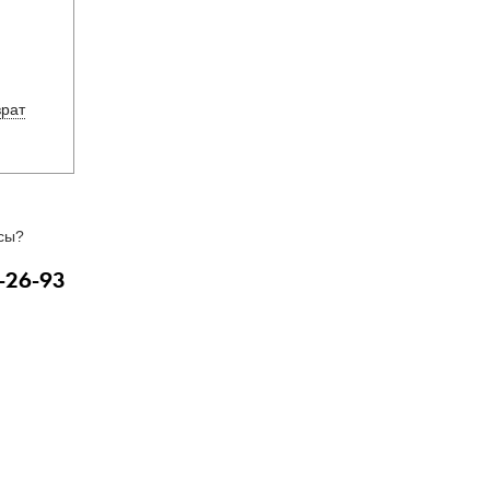
врат
сы?
-26-93