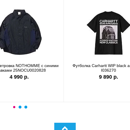
ветровка NOTHOMME с синими
Футболка Carhartt WIP black a
авками 25NOCU0020828
I036270
4 990 р.
9 890 р.