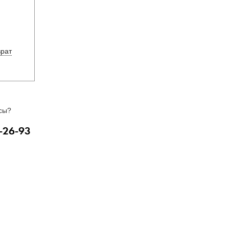
врат
сы?
-26-93