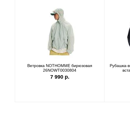
Ветровка NOTHOMME бирюзовая
Рубашка-
26NOWT0030804
вст
7 990 р.