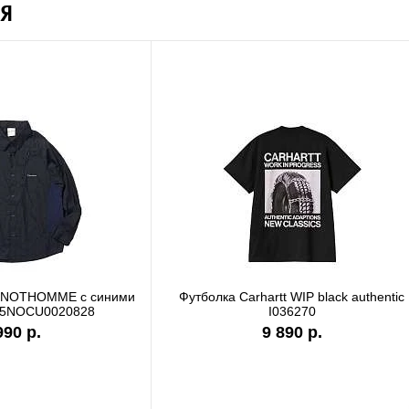
Я
а Carhartt WIP garment dyed
Футболка Carhartt WIP stone
I036185
I036220
9 890 р.
7 990 р.