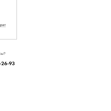
врат
сы?
-26-93