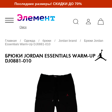
Последние размеры! СКИДКИ ДО 70%
Омск
Главная
/
Одежда
/
брюки
/
Jordan brand
/
Брюки Jordan
Essentials Warm-Up DJ0881-010
БРЮКИ JORDAN ESSENTIALS WARM-UP
DJ0881-010