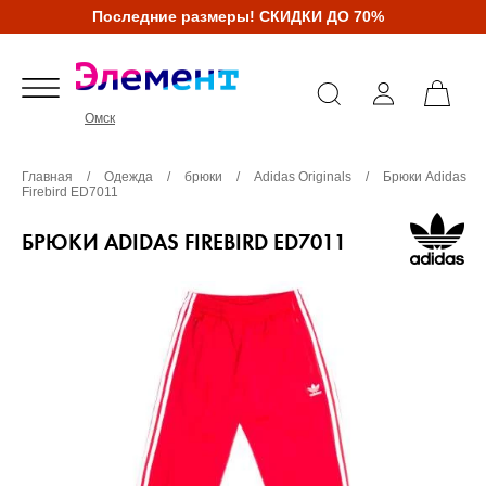
Последние размеры! СКИДКИ ДО 70%
Омск
Главная
/
Одежда
/
брюки
/
Adidas Originals
/
Брюки Adidas
Firebird ED7011
БРЮКИ ADIDAS FIREBIRD ED7011