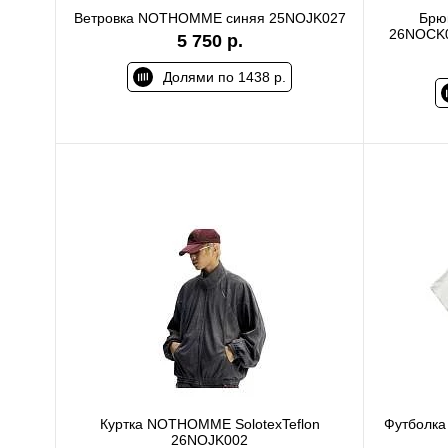
Ветровка NOTHOMME синяя 25NOJK027
Брю
26NOCK0
5 750 р.
Долями по 1438 р.
Куртка NOTHOMME SolotexTeflon
Футболка
26NOJK002