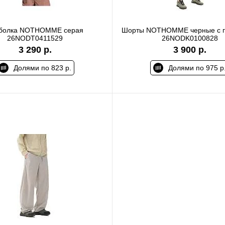
болка NOTHOMME серая
Шорты NOTHOMME черные с п
26NODT0411529
26NODK0100828
3 290 р.
3 900 р.
Долями по 823 р.
Долями по 975 р