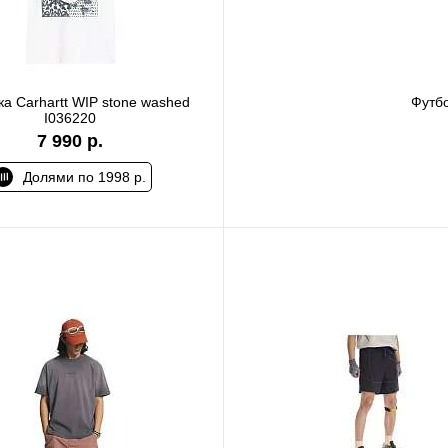
а Carhartt WIP stone washed
Футбо
I036220
7 990 р.
Долями по 1998 р.