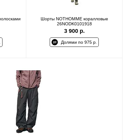
олосками
Шорты NOTHOMME коралловые
26NODK0101918
3 900 р.
.
Долями по 975 р.