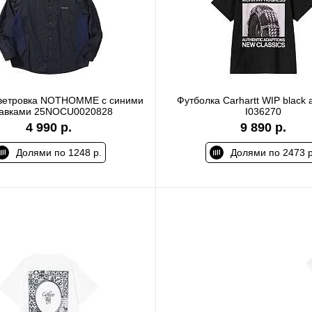
ветровка NOTHOMME с синими
Футболка Carhartt WIP black a
тавками 25NOCU0020828
I036270
4 990 р.
9 890 р.
Долями по 1248 р.
Долями по 2473 р