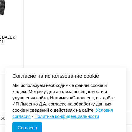
 BALL с
Бейсболка Carhartt 
01
сеткой синий/оранже
4 480 
Согласие на использование cookie
Мы используем необходимые файлы cookie и
Яндекс.Метрику для анализа посещаемости и
улучшения сайта. Нажимая «Согласен», вы даёте
ИП Лысенко Д.А. согласие на обработку данных
cookie и сведений о действиях на сайте.
Условия
согласия
·
Политика конфиденциальности
 обработку
© «Элемент». 2013-2026 Все права защищены.
Согласен