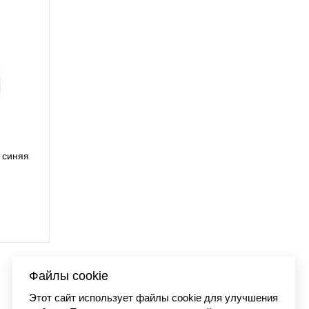
ORE BALL с
Бейсболка Carhar
5 001
сеткой синий/ора
4 48
Файлы cookie
Этот сайт использует файлы cookie для улучшения