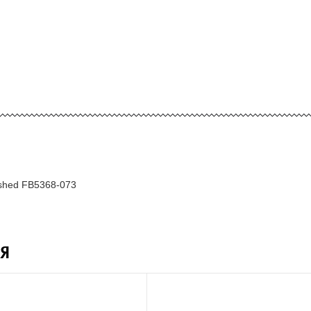
ashed FB5368-073
Я