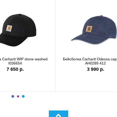
олка Carhartt WIP I028876 black
Бейсболка Carhartt DUNM
сеткой черный 10119
6 990 р.
4 480 р.