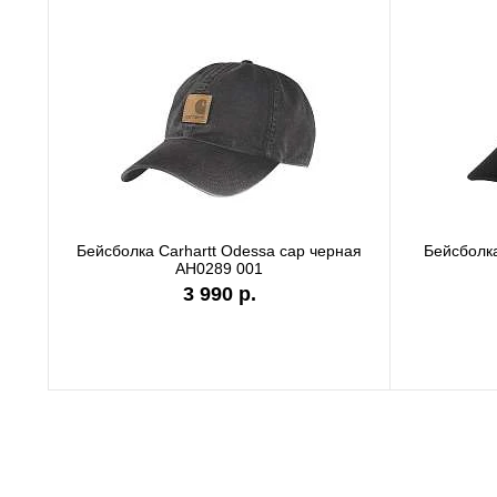
Бейсболка Carhartt Odessa cap серая
Бейсб
AH0289 APH
3 990 р.