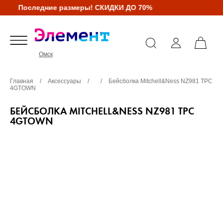
Последние размеры! СКИДКИ ДО 70%
Омск
Главная
/
Аксессуары
/
/
Бейсболка Mitchell&Ness NZ981 TPC
4GTOWN
БЕЙСБОЛКА MITCHELL&NESS NZ981 TPC
4GTOWN