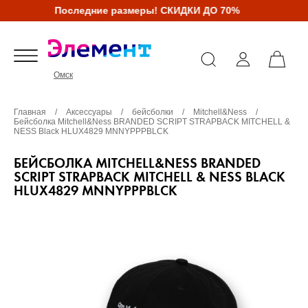
Последние размеры! СКИДКИ ДО 70%
Омск
Главная
/
Аксессуары
/
бейсболки
/
Mitchell&Ness
/
Бейсболка Mitchell&Ness BRANDED SCRIPT STRAPBACK MITCHELL &
NESS Black HLUX4829 MNNYPPPBLCK
БЕЙСБОЛКА MITCHELL&NESS BRANDED
SCRIPT STRAPBACK MITCHELL & NESS BLACK
HLUX4829 MNNYPPPBLCK