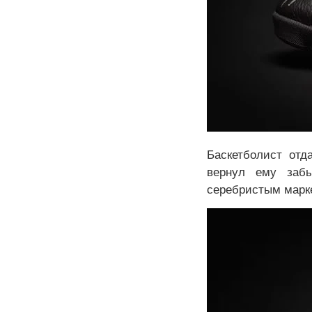
Баскетболист отд
вернул ему забы
серебристым марке