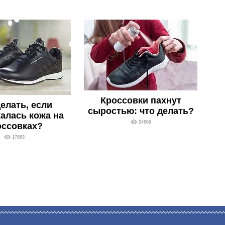
Кроссовки пахнут
елать, если
сыростью: что делать?
алась кожа на
24869
оссовках?
17983