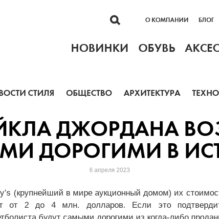
О КОМПАНИИ
БЛОГ
НОВИНКИ
ОБУВЬ
АКСЕ
ВОСТИ СТИЛЯ
ОБЩЕСТВО
АРХИТЕКТУРА
ТЕХН
ЙКЛА ДЖОРДАНА ВО
МИ ДОРОГИМИ В ИС
6 апреля 2023
by’s (крупнейший в мире аукционный домом) их стоимо
ит от 2 до 4 млн. долларов. Если это подтвердит
етболиста будут самыми дорогими из когда-либо продан