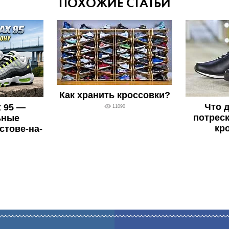
ПОХОЖИЕ СТАТЬИ
Как хранить кроссовки?
Что д
x 95 —
11090
потреск
ьные
кр
стове-на-