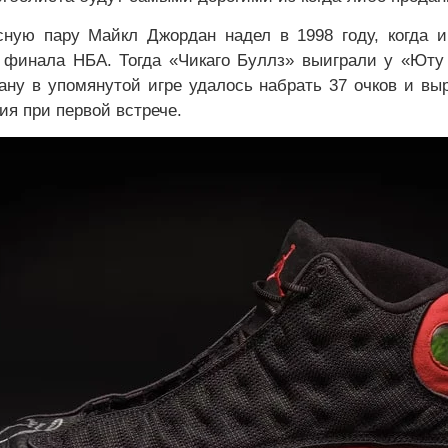
сную пару Майкл Джордан надел в 1998 году, когда и
о финала НБА. Тогда «Чикаго Буллз» выиграли у «Юту
ану в упомянутой игре удалось набрать 37 очков и вы
ия при первой встрече.