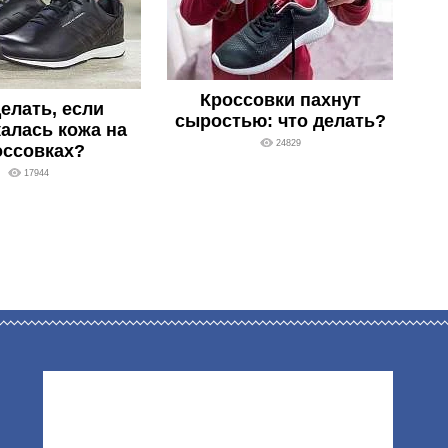
Кроссовки пахнут
елать, если
сыростью: что делать?
алась кожа на
24829
оссовках?
17944