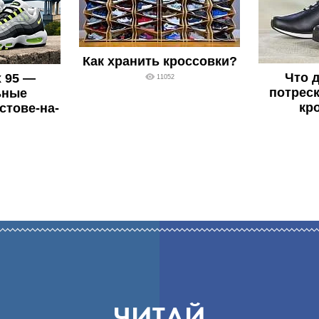
Как хранить кроссовки?
Что д
x 95 —
11052
потреск
ьные
кр
стове-на-
ЧИТАЙ