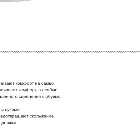
печивают комфорт на самых
печивает комфорт, а особые
чшенного сцепления с обувью.
пы сухими.
редотвращают скольжение.
ддержки.