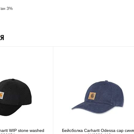
тан 3%
Я
а Carhartt WIP I028876 black
Бейсболка Carhartt DUNMORE