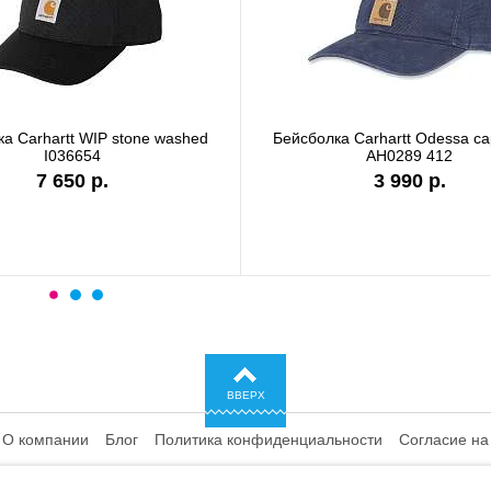
а Carhartt WIP stone washed
Бейсболка Carhartt Odessa c
I036654
AH0289 412
7 650 р.
3 990 р.
ВВЕРХ
О компании
Блог
Политика конфиденциальности
Согласие на